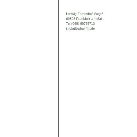
Ludwig-Zamenhof-Weg 5
60598 Frankfurt am Main
Tel (069) 69765713
info[at]baihui-ffm.de