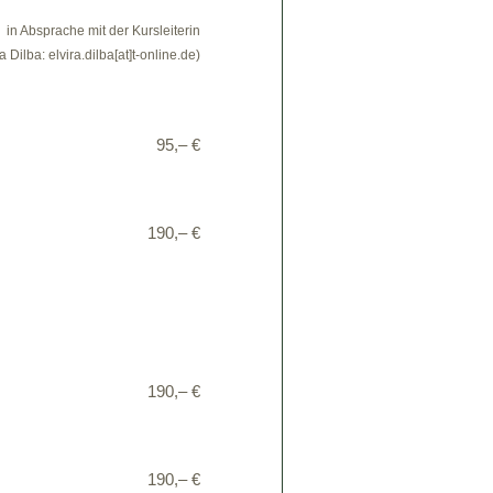
in Absprache mit der Kursleiterin
ra Dilba: elvira.dilba[at]t-online.de)
95,– €
190,– €
190,– €
190,– €